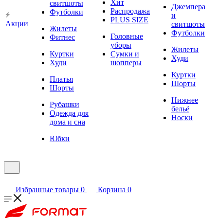
Хит
свитшоты
Джемпера
Распродажа
Футболки
и
PLUS SIZE
Акции
свитшоты
Жилеты
Футболки
Головные
Фитнес
уборы
Жилеты
Куртки
Сумки и
Худи
Худи
шопперы
Куртки
Платья
Шорты
Шорты
Нижнее
Рубашки
бельё
Одежда для
Носки
дома и сна
Юбки
Избранные товары
0
Корзина
0