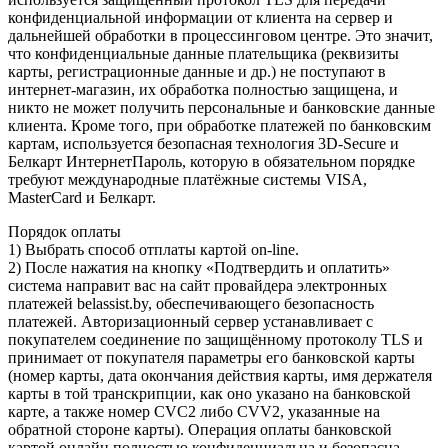
конфиденциальной информации от клиента на сервер и
дальнейшей обработки в процессинговом центре. Это значит,
что конфиденциальные данные плательщика (реквизиты
карты, регистрационные данные и др.) не поступают в
интернет-магазин, их обработка полностью защищена, и
никто не может получить персональные и банковские данные
клиента. Кроме того, при обработке платежей по банковским
картам, используется безопасная технология 3D-Secure и
Белкарт ИнтернетПароль, которую в обязательном порядке
требуют международные платёжные системы VISA,
MasterCard и Белкарт.
Порядок оплаты
1) Выбрать способ отплаты картой on-line.
2) После нажатия на кнопку «Подтвердить и оплатить»
система направит вас на сайт провайдера электронных
платежей belassist.by, обеспечивающего безопасность
платежей. Авторизационный сервер устанавливает с
покупателем соединение по защищённому протоколу TLS и
принимает от покупателя параметры его банковской карты
(номер карты, дата окончания действия карты, имя держателя
карты в той транскрипции, как оно указано на банковской
карте, а также номер CVC2 либо CVV2, указанные на
обратной стороне карты). Операция оплаты банковской
картой онлайн полностью конфиденциальна и безопасна.