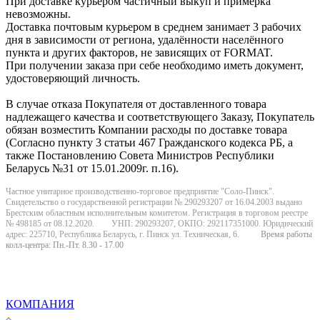
При доставке курьером частичный выкуп и примерка
невозможны.
Доставка почтовым курьером в среднем занимает 3 рабочих
дня в зависимости от региона, удалённости населённого
пункта и других факторов, не зависящих от FORMAT.
При получении заказа при себе необходимо иметь документ,
удостоверяющий личность.
В случае отказа Покупателя от доставленного товара
надлежащего качества и соответствующего Заказу, Покупатель
обязан возместить Компании расходы по доставке товара
(Согласно пункту 3 статьи 467 Гражданского кодекса РБ, а
также Постановлению Совета Министров Республики
Беларусь №31 от 15.01.2009г. п.16).
Частное унитарное производственно-торговое предприятие "Соло-Пинск".
Свидетельство о государственной регистрации № 290293207 от 16.04.2003 выдано
Брестским областным исполнительным комитетом. Регистрация в торговом реестре
№ 498185 от 08.12.2020. УНП: 290293207, ОКПО: 292117351000. Юридический
адрес: 225710, Республика Беларусь, г. Пинск ул. Техническая, 6.
Время работы
колл-центра: Пн.-Пт. 8.30 - 17.00
КОМПАНИЯ