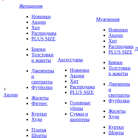
Женщинам
Новинки
Мужчинам
Акции
Хит
Новинки
Распродажа
Акции
PLUS SIZE
Хит
Распродажа
Д
Брюки
PLUS SIZE
Толстовки
Аксессуары
и жакеты
Брюки
Толстовки
Новинки
Джемперы
и жакеты
Акции
и
Хит
свитшоты
Джемпера
Распродажа
Футболки
и
PLUS SIZE
Акции
свитшоты
Жилеты
Футболки
Головные
Фитнес
уборы
Жилеты
Куртки
Сумки и
Худи
Худи
шопперы
Куртки
Платья
Шорты
Шорты