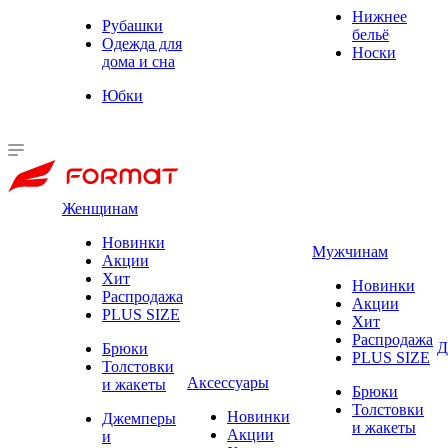
Нижнее
Рубашки
бельё
Одежда для
Носки
дома и сна
Юбки
Женщинам
Новинки
Мужчинам
Акции
Хит
Новинки
Распродажа
Акции
PLUS SIZE
Хит
Распродажа
Д
Брюки
PLUS SIZE
Толстовки
Аксессуары
и жакеты
Брюки
Толстовки
Новинки
Джемперы
и жакеты
Акции
и