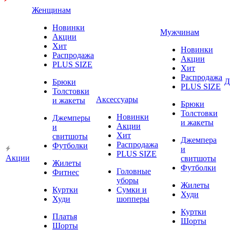
Женщинам
Новинки
Мужчинам
Акции
Хит
Новинки
Распродажа
Акции
PLUS SIZE
Хит
Распродажа
Д
Брюки
PLUS SIZE
Толстовки
Аксессуары
и жакеты
Брюки
Толстовки
Новинки
Джемперы
и жакеты
Акции
и
Хит
свитшоты
Джемпера
Распродажа
Футболки
и
PLUS SIZE
Акции
свитшоты
Жилеты
Футболки
Головные
Фитнес
уборы
Жилеты
Куртки
Сумки и
Худи
Худи
шопперы
Куртки
Платья
Шорты
Шорты