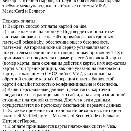
Белкарт ИнтернетПароль, которую в обязательном порядке
требуют международные платёжные системы VISA,
MasterCard и Белкарт.
Порядок оплаты
1) Выбрать способ отплаты картой on-line.
2) После нажатия на кнопку «Подтвердить и оплатить»
система направит вас на сайт провайдера электронных
платежей belassist.by, обеспечивающего безопасность
платежей. Авторизационный сервер устанавливает с
покупателем соединение по защищённому протоколу TLS и
принимает от покупателя параметры его банковской карты
(номер карты, дата окончания действия карты, имя держателя
карты в той транскрипции, как оно указано на банковской
карте, а также номер CVC2 либо CVV2, указанные на
обратной стороне карты). Операция оплаты банковской
картой онлайн полностью конфиденциальна и безопасна.
3) Ваши персональные данные и реквизиты карточки
вводятся не на странице нашего сайта, а на авторизационной
странице платежной системы. Доступ к этим данным
осуществляется по протоколу безопасной передачи данных
TLS, также применяются технологии безопасных интернет-
платежей Verified by Vis, MasterCard SecureСode и Белкарт
ИнтернетПароль.
4) К оплате принимаются карты платежных систем Visa,