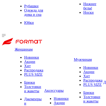
Нижнее
Рубашки
бельё
Одежда для
Носки
дома и сна
Юбки
Женщинам
Новинки
Мужчинам
Акции
Хит
Новинки
Распродажа
Акции
PLUS SIZE
Хит
Распродажа
Д
Брюки
PLUS SIZE
Толстовки
Аксессуары
и жакеты
Брюки
Толстовки
Новинки
Джемперы
и жакеты
Акции
и