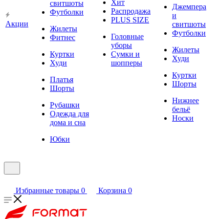
Хит
свитшоты
Джемпера
Распродажа
Футболки
и
PLUS SIZE
Акции
свитшоты
Жилеты
Футболки
Головные
Фитнес
уборы
Жилеты
Куртки
Сумки и
Худи
Худи
шопперы
Куртки
Платья
Шорты
Шорты
Нижнее
Рубашки
бельё
Одежда для
Носки
дома и сна
Юбки
Избранные товары
0
Корзина
0