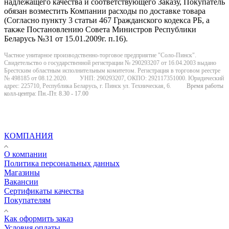
надлежащего качества и соответствующего Заказу, Покупатель
обязан возместить Компании расходы по доставке товара
(Согласно пункту 3 статьи 467 Гражданского кодекса РБ, а
также Постановлению Совета Министров Республики
Беларусь №31 от 15.01.2009г. п.16).
Частное унитарное производственно-торговое предприятие "Соло-Пинск".
Свидетельство о государственной регистрации № 290293207 от 16.04.2003 выдано
Брестским областным исполнительным комитетом. Регистрация в торговом реестре
№ 498185 от 08.12.2020. УНП: 290293207, ОКПО: 292117351000. Юридический
адрес: 225710, Республика Беларусь, г. Пинск ул. Техническая, 6.
Время работы
колл-центра: Пн.-Пт. 8.30 - 17.00
КОМПАНИЯ
О компании
Политика персональных данных
Магазины
Вакансии
Сертификаты качества
Покупателям
Как оформить заказ
Условия оплаты