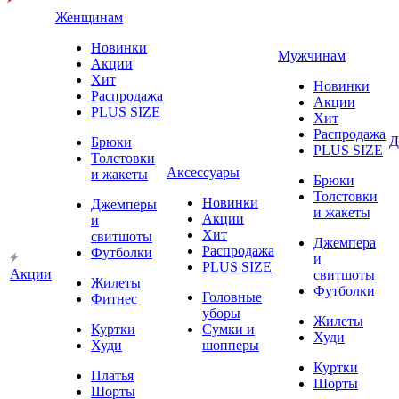
Женщинам
Новинки
Мужчинам
Акции
Хит
Новинки
Распродажа
Акции
PLUS SIZE
Хит
Распродажа
Д
Брюки
PLUS SIZE
Толстовки
Аксессуары
и жакеты
Брюки
Толстовки
Новинки
Джемперы
и жакеты
Акции
и
Хит
свитшоты
Джемпера
Распродажа
Футболки
и
PLUS SIZE
Акции
свитшоты
Жилеты
Футболки
Головные
Фитнес
уборы
Жилеты
Куртки
Сумки и
Худи
Худи
шопперы
Куртки
Платья
Шорты
Шорты