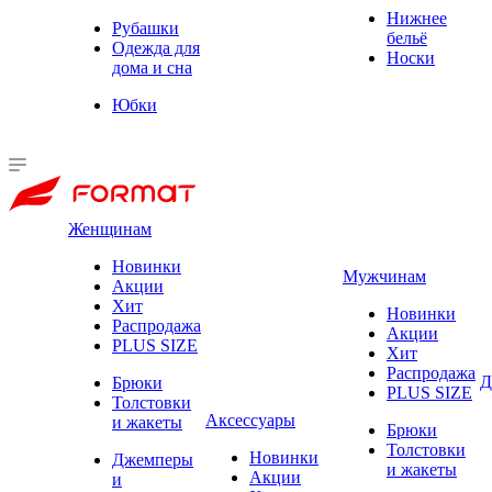
Нижнее
Рубашки
бельё
Одежда для
Носки
дома и сна
Юбки
Женщинам
Новинки
Мужчинам
Акции
Хит
Новинки
Распродажа
Акции
PLUS SIZE
Хит
Распродажа
Д
Брюки
PLUS SIZE
Толстовки
Аксессуары
и жакеты
Брюки
Толстовки
Новинки
Джемперы
и жакеты
Акции
и