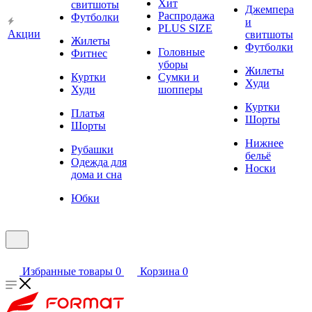
Хит
свитшоты
Джемпера
Распродажа
Футболки
и
PLUS SIZE
Акции
свитшоты
Жилеты
Футболки
Головные
Фитнес
уборы
Жилеты
Куртки
Сумки и
Худи
Худи
шопперы
Куртки
Платья
Шорты
Шорты
Нижнее
Рубашки
бельё
Одежда для
Носки
дома и сна
Юбки
Избранные товары
0
Корзина
0