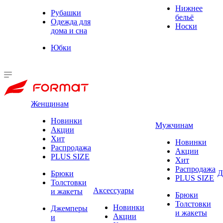
Нижнее
Рубашки
бельё
Одежда для
Носки
дома и сна
Юбки
Женщинам
Новинки
Мужчинам
Акции
Хит
Новинки
Распродажа
Акции
PLUS SIZE
Хит
Распродажа
Д
Брюки
PLUS SIZE
Толстовки
Аксессуары
и жакеты
Брюки
Толстовки
Новинки
Джемперы
и жакеты
Акции
и