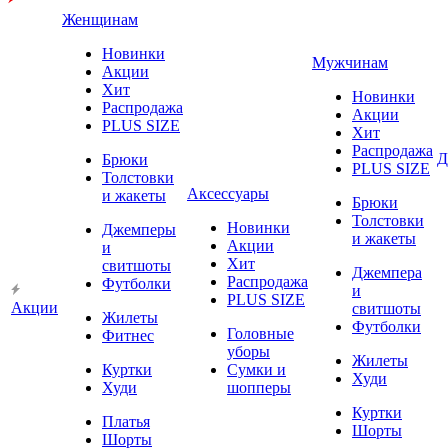
Женщинам
Новинки
Мужчинам
Акции
Хит
Новинки
Распродажа
Акции
PLUS SIZE
Хит
Распродажа
Д
Брюки
PLUS SIZE
Толстовки
Аксессуары
и жакеты
Брюки
Толстовки
Новинки
Джемперы
и жакеты
Акции
и
Хит
свитшоты
Джемпера
Распродажа
Футболки
и
PLUS SIZE
Акции
свитшоты
Жилеты
Футболки
Головные
Фитнес
уборы
Жилеты
Куртки
Сумки и
Худи
Худи
шопперы
Куртки
Платья
Шорты
Шорты