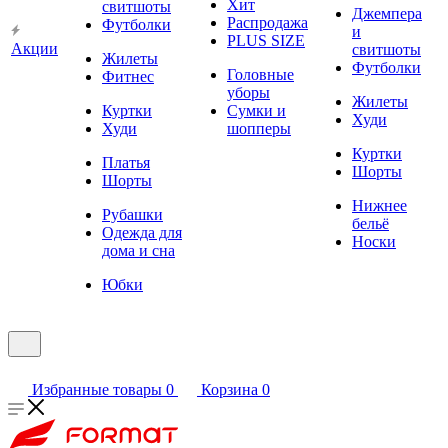
Хит
свитшоты
Джемпера
Распродажа
Футболки
и
PLUS SIZE
Акции
свитшоты
Жилеты
Футболки
Головные
Фитнес
уборы
Жилеты
Куртки
Сумки и
Худи
Худи
шопперы
Куртки
Платья
Шорты
Шорты
Нижнее
Рубашки
бельё
Одежда для
Носки
дома и сна
Юбки
Избранные товары
0
Корзина
0