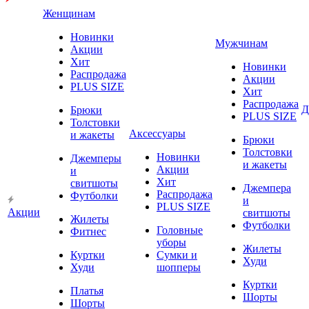
Женщинам
Новинки
Мужчинам
Акции
Хит
Новинки
Распродажа
Акции
PLUS SIZE
Хит
Распродажа
Д
Брюки
PLUS SIZE
Толстовки
Аксессуары
и жакеты
Брюки
Толстовки
Новинки
Джемперы
и жакеты
Акции
и
Хит
свитшоты
Джемпера
Распродажа
Футболки
и
PLUS SIZE
Акции
свитшоты
Жилеты
Футболки
Головные
Фитнес
уборы
Жилеты
Куртки
Сумки и
Худи
Худи
шопперы
Куртки
Платья
Шорты
Шорты