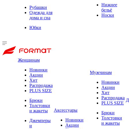
Нижнее
Рубашки
бельё
Одежда для
Носки
дома и сна
Юбки
Женщинам
Новинки
Мужчинам
Акции
Хит
Новинки
Распродажа
Акции
PLUS SIZE
Хит
Распродажа
Д
Брюки
PLUS SIZE
Толстовки
Аксессуары
и жакеты
Брюки
Толстовки
Новинки
Джемперы
и жакеты
Акции
и