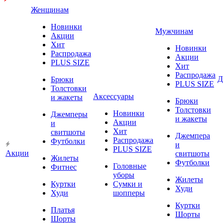
Женщинам
Новинки
Мужчинам
Акции
Хит
Новинки
Распродажа
Акции
PLUS SIZE
Хит
Распродажа
Д
Брюки
PLUS SIZE
Толстовки
Аксессуары
и жакеты
Брюки
Толстовки
Новинки
Джемперы
и жакеты
Акции
и
Хит
свитшоты
Джемпера
Распродажа
Футболки
и
PLUS SIZE
Акции
свитшоты
Жилеты
Футболки
Головные
Фитнес
уборы
Жилеты
Куртки
Сумки и
Худи
Худи
шопперы
Куртки
Платья
Шорты
Шорты