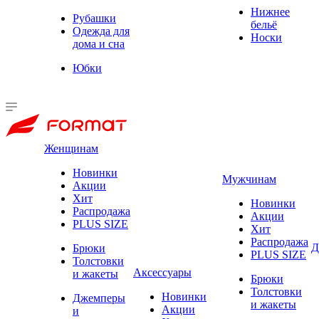
Нижнее
Рубашки
бельё
Одежда для
Носки
дома и сна
Юбки
Женщинам
Новинки
Мужчинам
Акции
Хит
Новинки
Распродажа
Акции
PLUS SIZE
Хит
Распродажа
Д
Брюки
PLUS SIZE
Толстовки
Аксессуары
и жакеты
Брюки
Толстовки
Новинки
Джемперы
и жакеты
Акции
и