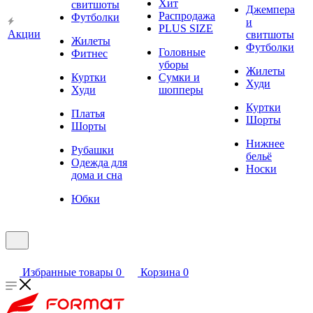
Хит
свитшоты
Джемпера
Распродажа
Футболки
и
PLUS SIZE
Акции
свитшоты
Жилеты
Футболки
Головные
Фитнес
уборы
Жилеты
Куртки
Сумки и
Худи
Худи
шопперы
Куртки
Платья
Шорты
Шорты
Нижнее
Рубашки
бельё
Одежда для
Носки
дома и сна
Юбки
Избранные товары
0
Корзина
0